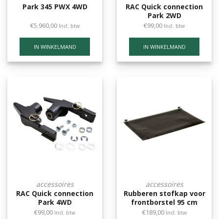
Park 345 PWX 4WD
RAC Quick connection
Park 2WD
€
5.960,00
€
99,00
Incl. btw
Incl. btw
IN WINKELMAND
IN WINKELMAND
accessoires
accessoires
RAC Quick connection
Rubberen stofkap voor
Park 4WD
frontborstel 95 cm
€
99,00
€
189,00
Incl. btw
Incl. btw