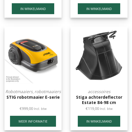
IN WINKELMAND
IN WINKELMAND
Robotmaaiers
robotmaaiers
accessoires
,
STIG robotmaaier E-serie
Stiga achterdeflector
Estate 84-98 cm
€
999,00
€
119,00
Incl. btw
Incl. btw
MEER INFORMATIE
IN WINKELMAND