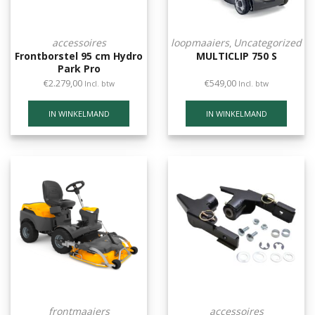
accessoires
loopmaaiers
Uncategorized
,
Frontborstel 95 cm Hydro
MULTICLIP 750 S
Park Pro
€
2.279,00
€
549,00
Incl. btw
Incl. btw
IN WINKELMAND
IN WINKELMAND
frontmaaiers
accessoires