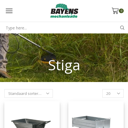
0
Search
input
Stiga