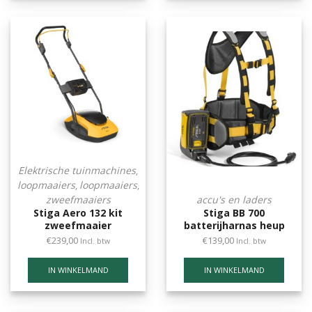
Elektrische tuinmachines
,
loopmaaiers
loopmaaiers
,
,
zweefmaaiers
accu's en laders
Stiga Aero 132 kit
Stiga BB 700
zweefmaaier
batterijharnas heup
€
239,00
€
139,00
Incl. btw
Incl. btw
IN WINKELMAND
IN WINKELMAND