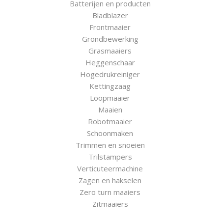
Batterijen en producten
Bladblazer
Frontmaaier
Grondbewerking
Grasmaaiers
Heggenschaar
Hogedrukreiniger
Kettingzaag
Loopmaaier
Maaien
Robotmaaier
Schoonmaken
Trimmen en snoeien
Trilstampers
Verticuteermachine
Zagen en hakselen
Zero turn maaiers
Zitmaaiers