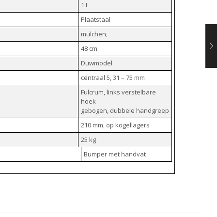
1 L
Plaatstaal
mulchen,
48 cm
Duwmodel
centraal 5, 31 – 75 mm
Fulcrum, links verstelbare
hoek
gebogen, dubbele handgreep
210 mm, op kogellagers
25 kg
Bumper met handvat