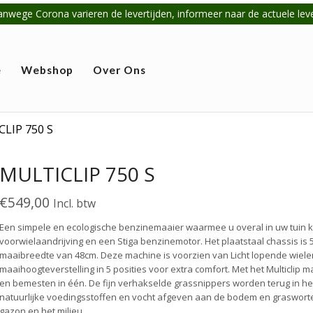
anwege Corona varieren de levertijden, informeer naar de actuele lever
e
Webshop
Over Ons
LIP 750 S
MULTICLIP 750 S
€
549,00
Incl. btw
Een simpele en ecologische benzinemaaier waarmee u overal in uw tuin kun
voorwielaandrijving en een Stiga benzinemotor. Het plaatstaal chassis is
maaibreedte van 48cm. Deze machine is voorzien van Licht lopende wiele
maaihoogteverstelling in 5 posities voor extra comfort. Met het Multiclip
en bemesten in één. De fijn verhakselde grassnippers worden terug in he
natuurlijke voedingsstoffen en vocht afgeven aan de bodem en graswort
gazon en het milieu.