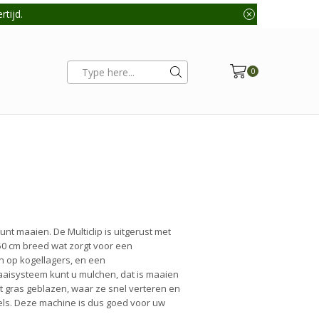
tijd.
0
Search
input
t maaien. De Multiclip is uitgerust met
 50 cm breed wat zorgt voor een
n op kogellagers, en een
 maaisysteem kunt u mulchen, dat is maaien
t gras geblazen, waar ze snel verteren en
els. Deze machine is dus goed voor uw