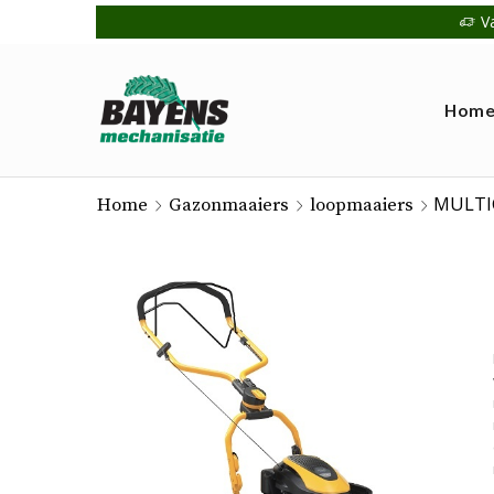
V
Hom
MULTIC
Home
Gazonmaaiers
loopmaaiers