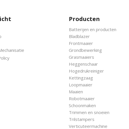
icht
Producten
Batterijen en producten
p
Bladblazer
Frontmaaier
Mechanisatie
Grondbewerking
Grasmaaiers
olicy
Heggenschaar
Hogedrukreiniger
Kettingzaag
Loopmaaier
Maaien
Robotmaaier
Schoonmaken
Trimmen en snoeien
Trilstampers
Verticuteermachine