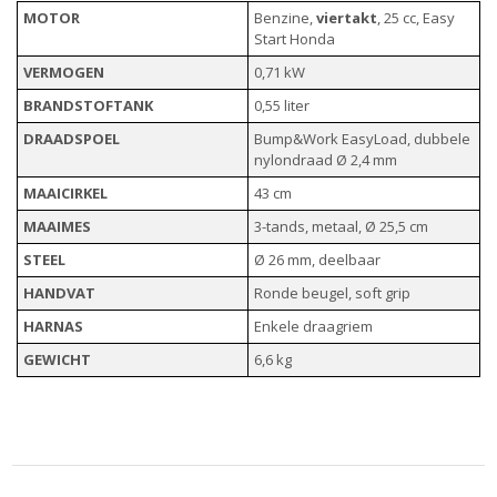
MOTOR
Benzine,
viertakt
, 25 cc, Easy
Start Honda
VERMOGEN
0,71 kW
BRANDSTOFTANK
0,55 liter
DRAADSPOEL
Bump&Work EasyLoad, dubbele
nylondraad Ø 2,4 mm
MAAICIRKEL
43 cm
MAAIMES
3-tands, metaal, Ø 25,5 cm
STEEL
Ø 26 mm, deelbaar
HANDVAT
Ronde beugel, soft grip
HARNAS
Enkele draagriem
GEWICHT
6,6 kg