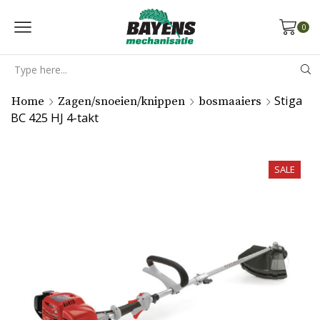
0
Search
input
Stiga
Home
Zagen/snoeien/knippen
bosmaaiers
BC 425 HJ 4-takt
SALE