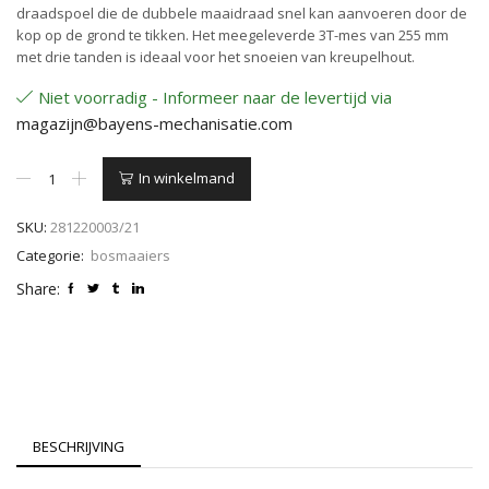
draadspoel die de dubbele maaidraad snel kan aanvoeren door de
kop op de grond te tikken. Het meegeleverde 3T-mes van 255 mm
met drie tanden is ideaal voor het snoeien van kreupelhout.
Niet voorradig - Informeer naar de levertijd via
magazijn@bayens-mechanisatie.com
Stiga
In winkelmand
BC
425
SKU:
281220003/21
HJ
4-
Categorie:
bosmaaiers
takt
Share:
aantal
BESCHRIJVING