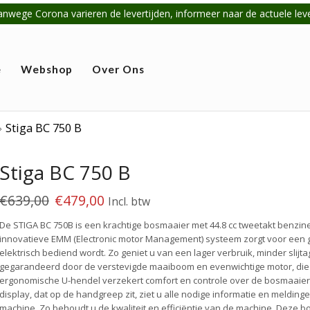
anwege Corona varieren de levertijden, informeer naar de actuele lever
e
Webshop
Over Ons
Stiga BC 750 B
Stiga BC 750 B
€
639,00
€
479,00
Incl. btw
De STIGA BC 750B is een krachtige bosmaaier met 44.8 cc tweetakt benzi
innovatieve EMM (Electronic motor Management) systeem zorgt voor een g
elektrisch bediend wordt. Zo geniet u van een lager verbruik, minder slij
gegarandeerd door de verstevigde maaiboom en evenwichtige motor, die 
ergonomische U-hendel verzekert comfort en controle over de bosmaaier i
display, dat op de handgreep zit, ziet u alle nodige informatie en meldi
machine. Zo behoudt u de kwaliteit en efficiëntie van de machine. Deze 