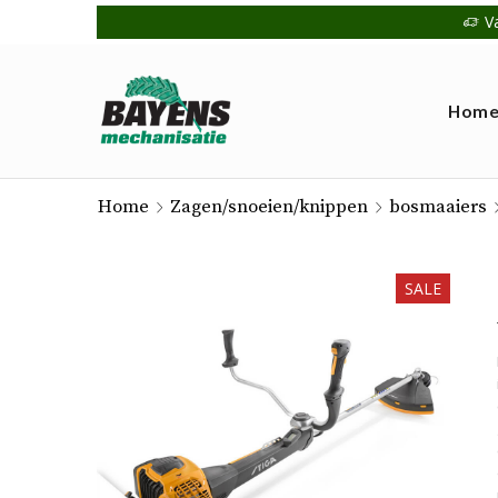
V
Hom
Home
Zagen/snoeien/knippen
bosmaaiers
SALE