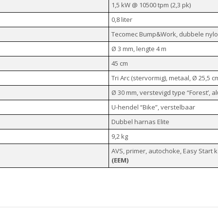
1,5 kW @ 10500 tpm (2,3 pk)
0,8 liter
Tecomec Bump&Work, dubbele nyl
Ø 3 mm, lengte 4 m
45 cm
Tri Arc (stervormig), metaal, Ø 25,5 c
Ø 30 mm, verstevigd type “Forest’, 
U-hendel “Bike”, verstelbaar
Dubbel harnas Elite
9,2 kg
AVS, primer, autochoke, Easy Start 
(EEM)