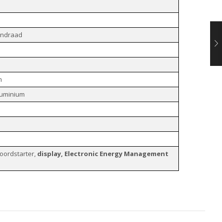
ondraad
m
aluminium
koordstarter,
display, Electronic Energy Management