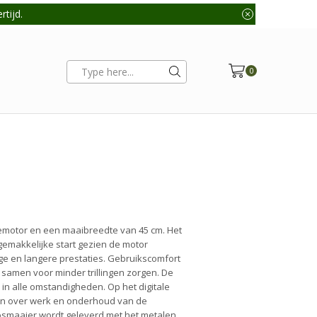
tijd.
0
Search
input
nemotor en een maaibreedte van 45 cm. Het
emakkelijke start gezien de motor
tage en langere prestaties. Gebruikscomfort
samen voor minder trillingen zorgen. De
n alle omstandigheden. Op het digitale
ngen over werk en onderhoud van de
bosmaaier wordt geleverd met het metalen,