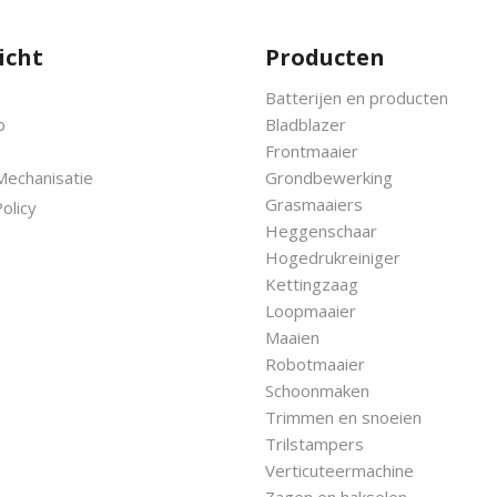
icht
Producten
Batterijen en producten
p
Bladblazer
Frontmaaier
Mechanisatie
Grondbewerking
Grasmaaiers
olicy
Heggenschaar
Hogedrukreiniger
Kettingzaag
Loopmaaier
Maaien
Robotmaaier
Schoonmaken
Trimmen en snoeien
Trilstampers
Verticuteermachine