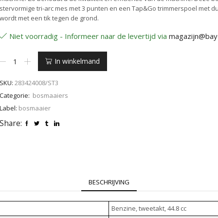
stervormige tri-arc mes met 3 punten en een Tap&Go trimmerspoel met du
wordt met een tik tegen de grond.
Niet voorradig - Informeer naar de levertijd via
magazijn@bay
Stiga
In winkelmand
BC
750
SKU:
283424008/ST3
B
aantal
Categorie:
bosmaaiers
Label:
bosmaaier
Share:
BESCHRIJVING
Benzine, tweetakt, 44.8 cc