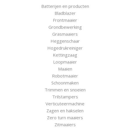
Batterijen en producten
Bladblazer
Frontmaaier
Grondbewerking
Grasmaaiers
Heggenschaar
Hogedrukreiniger
Kettingzaag
Loopmaaier
Maaien
Robotmaaier
Schoonmaken
Trimmen en snoeien
Trilstampers
Verticuteermachine
Zagen en hakselen
Zero turn maaiers
Zitmaaiers