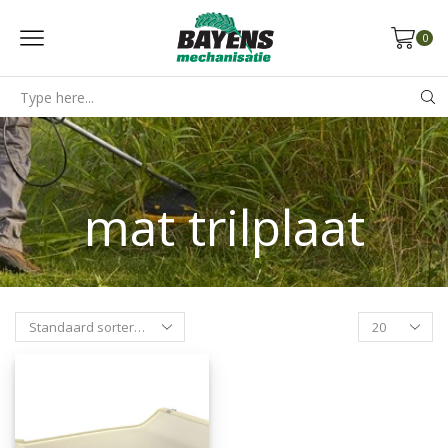
0
Search
input
mat trilplaat