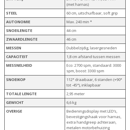
(met harnas)
STEEL
60 cm, uitschuifbaar, soft grip
AUTONOMIE
Max. 240 min *
SNOEILENGTE
44 cm
ZWAARDLENGTE
46 cm
MESSEN
Dubbelzijdig, lasergesneden
CAPACITEIT
1,8 cm afstand tussen messen
MESSNELHEID
Eco: 2700 spm, standaard: 3000
spm, boost: 3300 spm
SNOEIKOP
112° draaibaar, 6 standen (+90°
tot -45°), inklapbaar
TOTALE LENGTE
2,95 meter
GEWICHT
6,6 kg
OVERIGE
Bedieningsdisplay met LED’s,
bevestigingshaak voor harnas,
extra handgreep achteraan,
metalen motorbehuizing