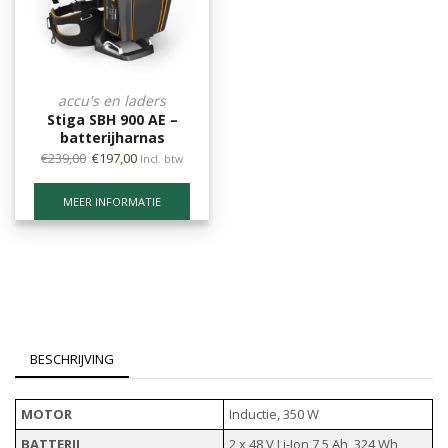
accu's en laders
Stiga SBH 900 AE –
batterijharnas
€
239,00
€
197,00
Incl. btw
MEER INFORMATIE
BESCHRIJVING
MOTOR
Inductie, 350 W
BATTERIJ
2 x 48 V Li-Ion 7,5 Ah, 324 Wh