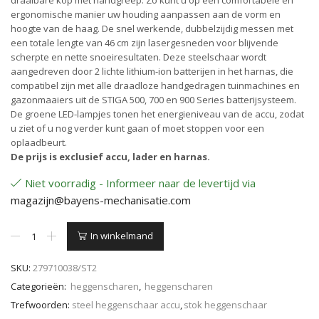
draaibare kop met handgreep. Zo kunt u op een comfortabele en
ergonomische manier uw houding aanpassen aan de vorm en
hoogte van de haag. De snel werkende, dubbelzijdig messen met
een totale lengte van 46 cm zijn lasergesneden voor blijvende
scherpte en nette snoeiresultaten. Deze steelschaar wordt
aangedreven door 2 lichte lithium-ion batterijen in het harnas, die
compatibel zijn met alle draadloze handgedragen tuinmachines en
gazonmaaiers uit de STIGA 500, 700 en 900 Series batterijsysteem.
De groene LED-lampjes tonen het energieniveau van de accu, zodat
u ziet of u nog verder kunt gaan of moet stoppen voor een
oplaadbeurt.
De prijs is exclusief accu, lader en harnas.
Niet voorradig - Informeer naar de levertijd via
magazijn@bayens-mechanisatie.com
Stiga
In winkelmand
PH
900
SKU:
279710038/ST2
E
-
Categorieën:
heggenscharen
,
heggenscharen
Heggenschaar
Trefwoorden:
steel heggenschaar accu
,
stok heggenschaar
op