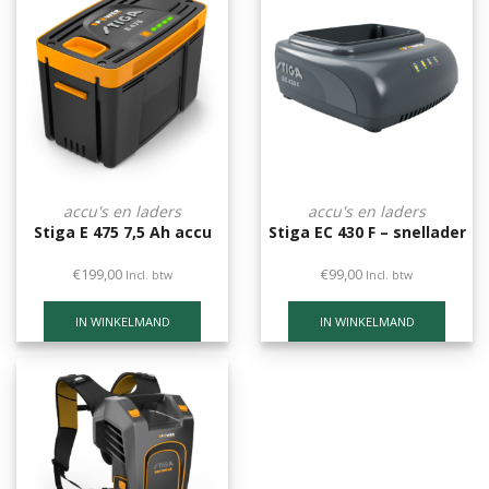
accu's en laders
accu's en laders
Stiga E 475 7,5 Ah accu
Stiga EC 430 F – snellader
€
199,00
€
99,00
Incl. btw
Incl. btw
IN WINKELMAND
IN WINKELMAND