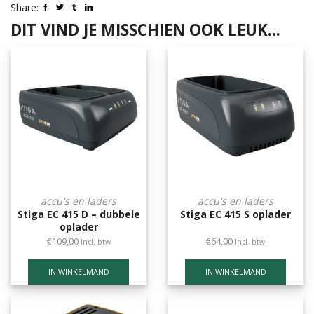
steel
Share:
aantal
DIT VIND JE MISSCHIEN OOK LEUK...
accu's en laders
accu's en laders
Stiga EC 415 D – dubbele
Stiga EC 415 S oplader
oplader
€
109,00
€
64,00
Incl. btw
Incl. btw
IN WINKELMAND
IN WINKELMAND