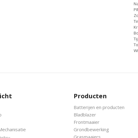
Na
PI
Z
Ti
K
Bo
Ti
T
Wi
icht
Producten
Batterijen en producten
p
Bladblazer
Frontmaaier
Mechanisatie
Grondbewerking
Grasmaaiers
olicy