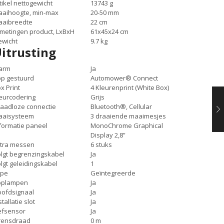
tikel nettogewicht
13743 g
aihoogte, min-max
20-50 mm
aaibreedte
22 cm
metingen product, LxBxH
61x45x24 cm
wicht
9.7 kg
itrusting
arm
Ja
p gestuurd
Automower® Connect
x Print
4 Kleurenprint (White Box)
eurcodering
Grijs
aadloze connectie
Bluetooth®, Cellular
aaisysteem
3 draaiende maaimesjes
formatie paneel
MonoChrome Graphical
Display 2,8”
tra messen
6 stuks
lgt begrenzingskabel
Ja
lgt geleidingskabel
1
ype
Geïntegreerde
oplampen
Ja
ofdsignaal
Ja
stallatie slot
Ja
efsensor
Ja
rensdraad
0 m