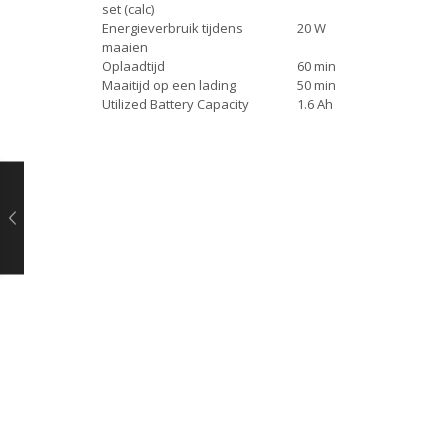
set (calc)
Energieverbruik tijdens
20 W
maaien
Oplaadtijd
60 min
Maaitijd op een lading
50 min
Utilized Battery Capacity
1.6 Ah