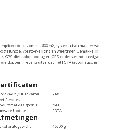
compliceerde gazons tot 600 m2, systematisch maaien van
ogtefunctie, vorstbeveiliging en weertimer. Gemakkelijk
t met GPS-diefstalopsporing en GPS-ondersteunde navigatie
 wieldoppen . Tevens uitgerust met FOTA (automatische
ertificaten
pproved by Husqvarna
Yes
eet Services
oduct met designprijs
Nee
rmware Update
FOTA
Afmetingen
tikel brutogewicht
16500 g