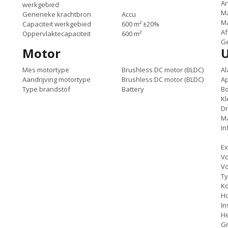
Ar
werkgebied
Ma
Generieke krachtbron
Accu
M
Capaciteit werkgebied
600 m² ±20%
Af
Oppervlaktecapaciteit
600 m²
Ge
Motor
U
Mes motortype
Brushless DC motor (BLDC)
Al
Aandrijving motortype
Brushless DC motor (BLDC)
Ap
Type brandstof
Battery
Bo
Kl
Dr
M
In
Ex
Vo
Vo
T
K
Ho
In
H
G