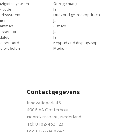
vigatie systeem
Onregelmatig
N code
Ja
oeksysteem
Drievoudige zoekopdracht
mer
Ja
rammen
0 stuks
tssensor
Ja
jdslot
Ja
oetsenbord
Keypad and display/App
elprofielen
Medium
Contactgegevens
Innovatiepark 46
4906 AA Oosterhout
Noord-Brabant, Nederland
Tel: 0162-453123
Fax: 0162-460747