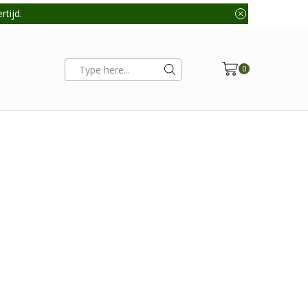
tijd.
0
Search
input