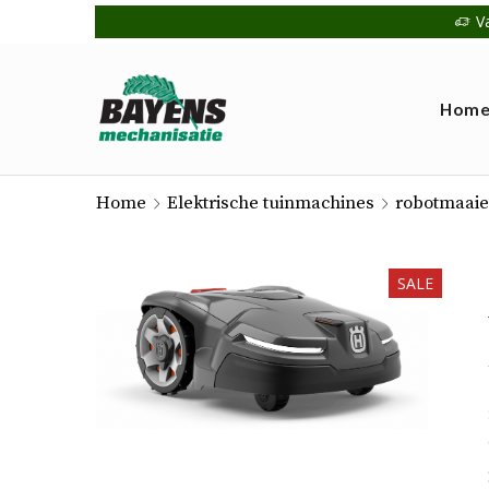
V
Hom
Home
Elektrische tuinmachines
robotmaaie
SALE