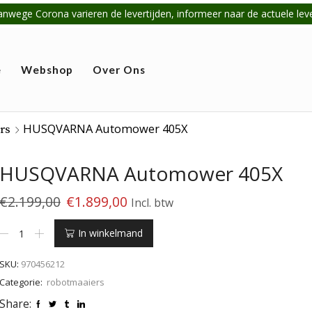
anwege Corona varieren de levertijden, informeer naar de actuele lever
e
Webshop
Over Ons
HUSQVARNA Automower 405X
rs
HUSQVARNA Automower 405X
€
2.199,00
€
1.899,00
Incl. btw
HUSQVARNA
In winkelmand
Automower
405X
SKU:
970456212
aantal
Categorie:
robotmaaiers
Share: