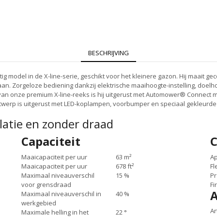
BESCHRIJVING
odel in de X-line-serie, geschikt voor het kleinere gazon. Hij maait ge
an. Zorgeloze bediening dankzij elektrische maaihoogte-instelling, doelho
d van onze premium X-line-reeks is hij uitgerust met Automower® Connec
ntwerp is uitgerust met LED-koplampen, voorbumper en speciaal gekleurde
latie en zonder draad
Capaciteit
C
Maaicapaciteit per uur
63 m²
A
Maaicapaciteit per uur
678 ft²
Fl
Maximaal niveauverschil
15 %
Pr
voor grensdraad
Fi
Maximaal niveauverschil in
40 %
werkgebied
Ar
Maximale helling in het
22 °