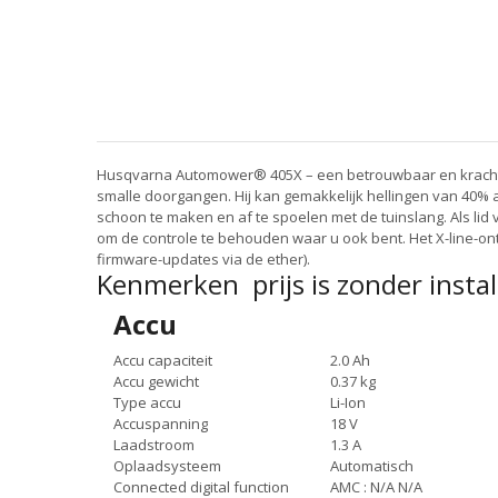
Husqvarna Automower® 405X – een betrouwbaar en krachtig m
smalle doorgangen. Hij kan gemakkelijk hellingen van 40% a
schoon te maken en af te spoelen met de tuinslang. Als li
om de controle te behouden waar u ook bent. Het X-line-o
firmware-updates via de ether).
Kenmerken prijs is zonder instal
Accu
Accu capaciteit
2.0 Ah
Accu gewicht
0.37 kg
Type accu
Li-Ion
Accuspanning
18 V
Laadstroom
1.3 A
Oplaadsysteem
Automatisch
Connected digital function
AMC : N/A N/A