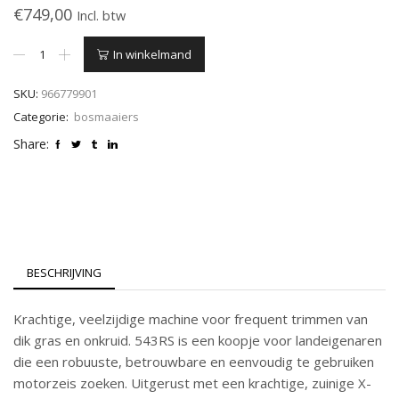
€
749,00
Incl. btw
HUSQVARNA
In winkelmand
543RS
bosmaaier
SKU:
966779901
aantal
Categorie:
bosmaaiers
Share:
BESCHRIJVING
Krachtige, veelzijdige machine voor frequent trimmen van
dik gras en onkruid. 543RS is een koopje voor landeigenaren
die een robuuste, betrouwbare en eenvoudig te gebruiken
motorzeis zoeken. Uitgerust met een krachtige, zuinige X-