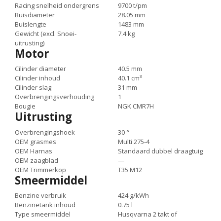
Racing snelheid ondergrens
9700 t/pm
Buisdiameter
28.05 mm
Buislengte
1483 mm
Gewicht (excl. Snoei-
7.4 kg
uitrusting)
Motor
Cilinder diameter
40.5 mm
Cilinder inhoud
40.1 cm³
Cilinder slag
31 mm
Overbrengingsverhouding
1
Bougie
NGK CMR7H
Uitrusting
Overbrengingshoek
30 °
OEM grasmes
Multi 275-4
OEM Harnas
Standaard dubbel draagtuig
OEM zaagblad
—
OEM Trimmerkop
T35 M12
Smeermiddel
Benzine verbruik
424 g/kWh
Benzinetank inhoud
0.75 l
Type smeermiddel
Husqvarna 2 takt of