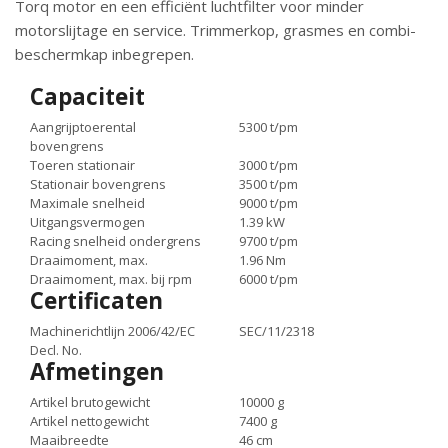
Torq motor en een efficiënt luchtfilter voor minder
motorslijtage en service. Trimmerkop, grasmes en combi-
beschermkap inbegrepen.
Capaciteit
Aangrijptoerental
5300 t/pm
bovengrens
Toeren stationair
3000 t/pm
Stationair bovengrens
3500 t/pm
Maximale snelheid
9000 t/pm
Uitgangsvermogen
1.39 kW
Racing snelheid ondergrens
9700 t/pm
Draaimoment, max.
1.96 Nm
Draaimoment, max. bij rpm
6000 t/pm
Certificaten
Machinerichtlijn 2006/42/EC
SEC/11/2318
Decl. No.
Afmetingen
Artikel brutogewicht
10000 g
Artikel nettogewicht
7400 g
Maaibreedte
46 cm