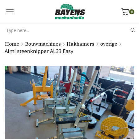
0
Search
input
Home
Bouwmachines
Hakhamers
overige
Almi steenknipper AL33 Easy