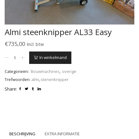
Almi steenknipper AL33 Easy
€
735,00
Incl. btw
Almi
In winkelmand
steenknipper
AL33
Categorieën:
Bouwmachines
,
overige
Easy
aantal
Trefwoorden:
almi
,
stenenknipper
Share:
BESCHRIJVING
EXTRA INFORMATIE