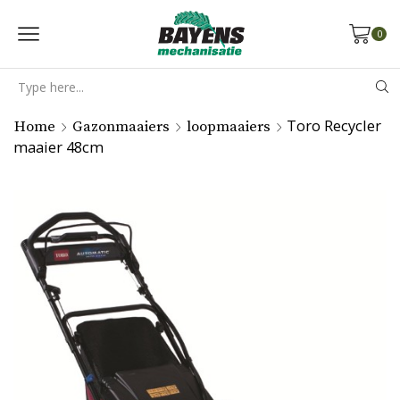
0
Search
input
Toro Recycler
Home
Gazonmaaiers
loopmaaiers
maaier 48cm