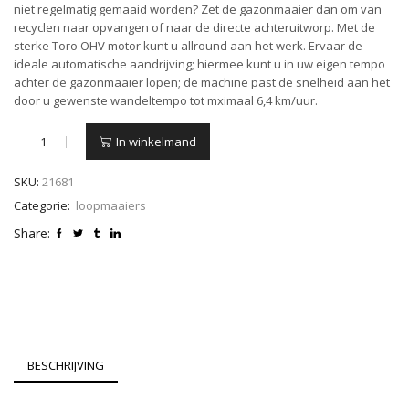
niet regelmatig gemaaid worden? Zet de gazonmaaier dan om van
recyclen naar opvangen of naar de directe achteruitworp. Met de
sterke Toro OHV motor kunt u allround aan het werk. Ervaar de
ideale automatische aandrijving; hiermee kunt u in uw eigen tempo
achter de gazonmaaier lopen; de machine past de snelheid aan het
door u gewenste wandeltempo tot mximaal 6,4 km/uur.
Toro
In winkelmand
Recycler
maaier
SKU:
21681
48cm
aantal
Categorie:
loopmaaiers
Share:
BESCHRIJVING